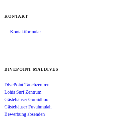
KONTAKT
Kontaktformular
info@divepoint-maldives.com
+49 1520 1359621 (whatsapp verfügbar)
DIVEPOINT MALDIVES
DivePoint Tauchzentren
Lohis Surf Zentrum
Gästehäuser Guraidhoo
Gästehäuser Fuvahmulah
Bewerbung absenden