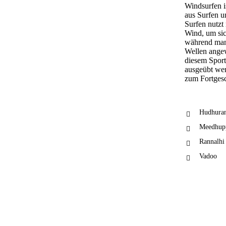
Windsurfen i
aus Surfen u
Surfen nutz
Wind, um si
während man 
Wellen angew
diesem Sport 
ausgeübt we
zum Fortgesc
Hudhuran
Meedhup
Rannalhi
Vadoo