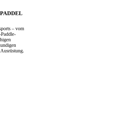
-PADDEL
sports – vom
-Paddle-
uhigen
kundigen
n Ausrüstung.