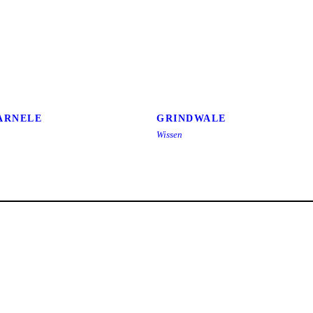
ARNELE
GRINDWALE
RLEKIN-GARNELE
GRINDWALE
Wissen