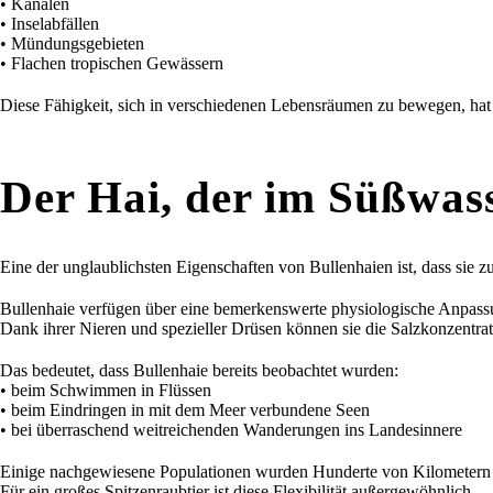
• Kanälen
• Inselabfällen
• Mündungsgebieten
• Flachen tropischen Gewässern
Diese Fähigkeit, sich in verschiedenen Lebensräumen zu bewegen, hat s
Der Hai, der im Süßwas
Eine der unglaublichsten Eigenschaften von Bullenhaien ist, dass sie
Bullenhaie verfügen über eine bemerkenswerte physiologische Anpassu
Dank ihrer Nieren und spezieller Drüsen können sie die Salzkonzentr
Das bedeutet, dass Bullenhaie bereits beobachtet wurden:
• beim Schwimmen in Flüssen
• beim Eindringen in mit dem Meer verbundene Seen
• bei überraschend weitreichenden Wanderungen ins Landesinnere
Einige nachgewiesene Populationen wurden Hunderte von Kilometern 
Für ein großes Spitzenraubtier ist diese Flexibilität außergewöhnlich.