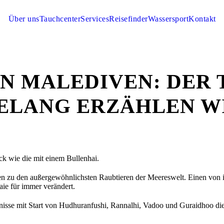
Über uns
Tauchcenter
Services
Reisefinder
Wassersport
Kontakt
EN MALEDIVEN: DER
ELANG ERZÄHLEN W
k wie die mit einem Bullenhai.
ören zu den außergewöhnlichsten Raubtieren der Meereswelt. Einen von i
Haie für immer verändert.
e mit Start von Hudhuranfushi, Rannalhi, Vadoo und Guraidhoo die 