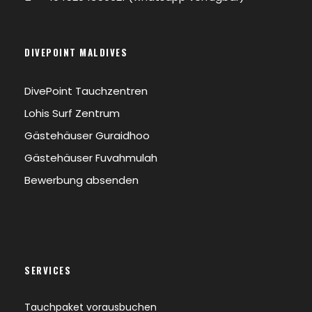
NITROX für zertifizierte Taucher
Tee Kaffee
DIVEPOINT MALDIVES
DivePoint Tauchzentren
Unsere Dive&Stay-Pakete sind anpassbar.
Bitte kontaktiere uns und wir stellen gerne
Lohis Surf Zentrum
ein individuelles Angebot zusammen.
Gästehäuser Guraidhoo
Gästehäuser Fuvahmulah
Bewerbung absenden
Gästehäuser
/ Alle Gästehäuser anzeigen
SERVICES
Tauchpaket vorausbuchen
RANGALI ETO’S