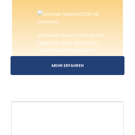
Entdecke diesen Sommer mit
Divepoint eines der besten
Tauchziele der Malediven:
Guraidhoo.
Tauche bis Ende
September mit uns und
MEHR ERFAHREN
erhalte an beiden Standorten
40 % Rabatt auf die
Tauchgänge.
Sichere dir jetzt deinen Platz
und erlebe diesen Sommer mit
Sommer-Special: -40% auf Tauchgänge
Divepoint die Malediven von
ihrer besten Seite.