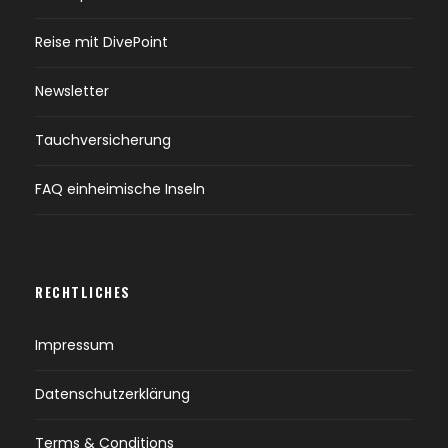
Guraidhoo
Reise mit DivePoint
Newsletter
KAAFU INN
Tauchversicherung
FAQ einheimische Inseln
WEITERE ANZEIGEN
RECHTLICHES
Impressum
Datenschutzerklärung
Impressionen
Terms & Conditions