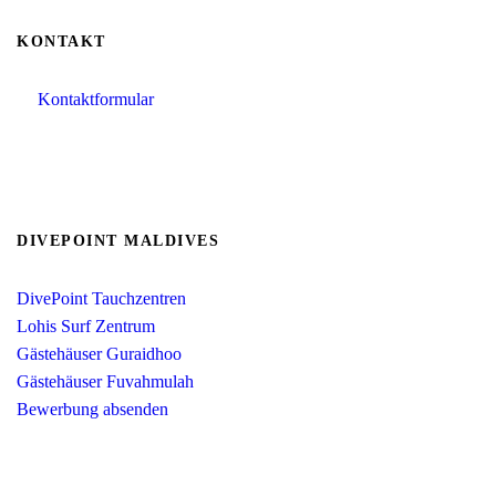
KONTAKT
Kontaktformular
info@divepoint-maldives.com
+49 1520 1359621 (whatsapp verfügbar)
DIVEPOINT MALDIVES
DivePoint Tauchzentren
Lohis Surf Zentrum
Gästehäuser Guraidhoo
Gästehäuser Fuvahmulah
Bewerbung absenden